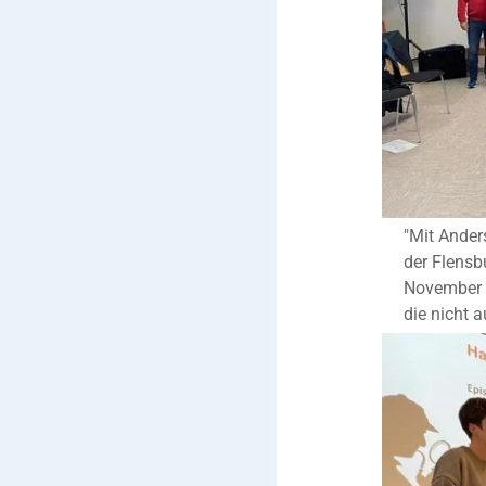
"Mit Ander
der Flensb
November z
die nicht a