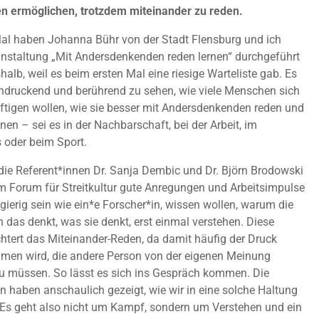
n ermöglichen, trotzdem miteinander zu reden.
Mal haben Johanna Bühr von der Stadt Flensburg und ich
anstaltung „Mit Andersdenkenden reden lernen“ durchgeführt
halb, weil es beim ersten Mal eine riesige Warteliste gab. Es
indruckend und berührend zu sehen, wie viele Menschen sich
tigen wollen, wie sie besser mit Andersdenkenden reden und
n – sei es in der Nachbarschaft, bei der Arbeit, im
 oder beim Sport.
ie Referent*innen Dr. Sanja Dembic und Dr. Björn Brodowski
m Forum für Streitkultur gute Anregungen und Arbeitsimpulse
ierig sein wie ein*e Forscher*in, wissen wollen, warum die
 das denkt, was sie denkt, erst einmal verstehen. Diese
chtert das Miteinander-Reden, da damit häufig der Druck
en wird, die andere Person von der eigenen Meinung
u müssen. So lässt es sich ins Gespräch kommen. Die
n haben anschaulich gezeigt, wie wir in eine solche Haltung
 Es geht also nicht um Kampf, sondern um Verstehen und ein