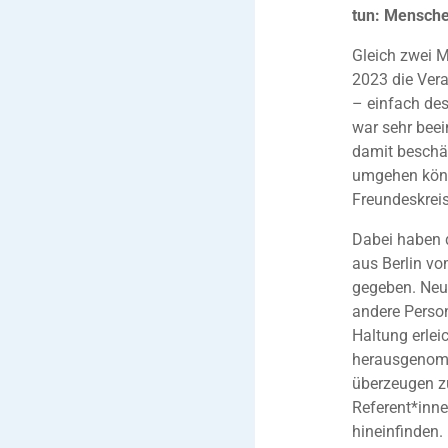
tun: Mensche
Gleich zwei 
2023 die Ver
– einfach des
war sehr bee
damit beschäf
umgehen könne
Freundeskreis
Dabei haben d
aus Berlin vo
gegeben. Neug
andere Person
Haltung erlei
herausgenomm
überzeugen z
Referent*inne
hineinfinden.