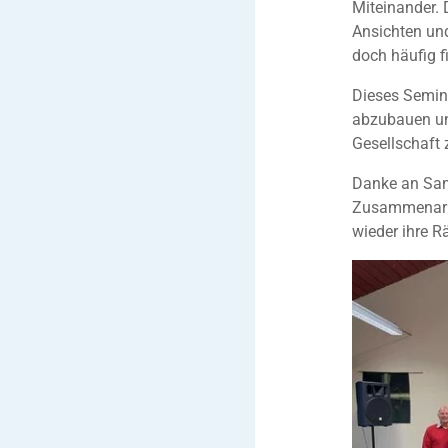
Miteinander.
Ansichten un
doch häufig f
Dieses Semin
abzubauen und
Gesellschaft 
Danke an San
Zusammenarbe
wieder ihre R