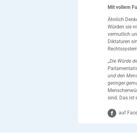
Mit vollem F
Ähnlich Denke
Würden sie ni
vermutlich un
Diktaturen si
Rechtssystem
„
Die Würde de
Parlamentaris
und den Men
geringer gema
Menschenwürd
sind. Das ist
auf Face