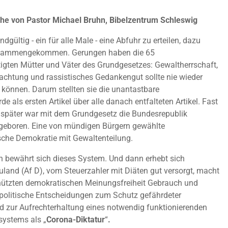
he von Pastor Michael Bruhn, Bibelzentrum Schleswig
ndgültig - ein für alle Male - eine Abfuhr zu erteilen, dazu
usammengekommen. Gerungen haben die 65
gten Mütter und Väter des Grundgesetzes: Gewaltherrschaft,
chtung und rassistisches Gedankengut sollte nie wieder
können. Darum stellten sie die unantastbare
 als ersten Artikel über alle danach entfalteten Artikel. Fast
später war mit dem Grundgesetz die Bundesrepublik
geboren. Eine von mündigen Bürgern gewählte
sche Demokratie mit Gewaltenteilung.
n bewährt sich dieses System. Und dann erhebt sich
uland (Af
D), vom Steuerzahler mit Diäten gut versorgt, macht
hützten demokratischen Meinungsfreiheit Gebrauch und
 politische Entscheidungen zum Schutz gefährdeter
 zur Aufrechterhaltung eines notwendig funktionierenden
ystems als „
Corona-Diktatur
“
.