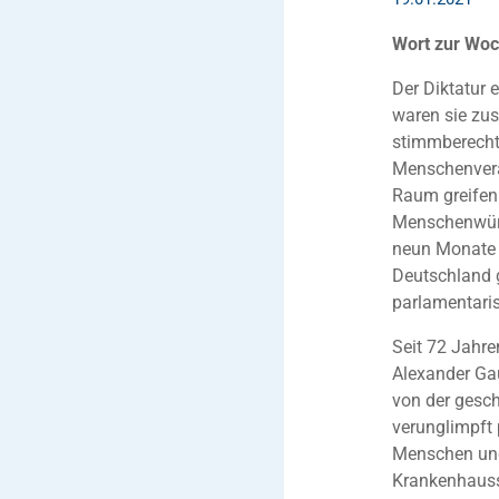
Wort zur Woc
Der Diktatur e
waren sie z
stimmberechti
Menschenvera
Raum greifen 
Menschenwürde
neun Monate 
Deutschland 
parlamentari
Seit 72 Jahre
Alexander Ga
von der gesc
verunglimpft
Menschen und
Krankenhauss