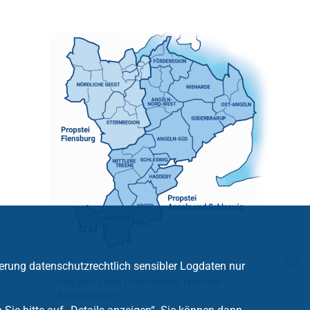
erung datenschutzrechtlich sensibler Logdaten nur
Hier geht's zum Chat mit dem Team des
Kirchenkreises