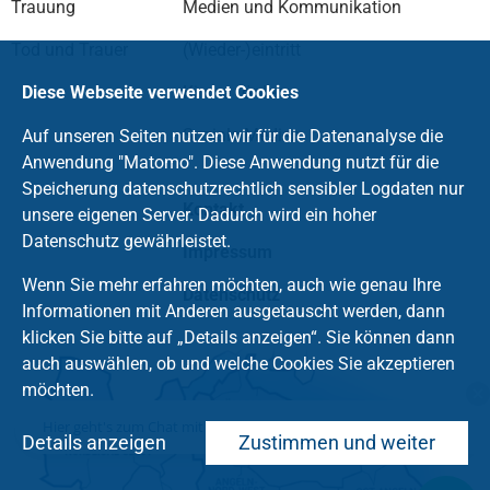
Trauung
Medien und Kommunikation
Tod und Trauer
(Wieder-)eintritt
Kirche fördern
Diese Webseite verwendet Cookies
Soziale Medien
Auf unseren Seiten nutzen wir für die Datenanalyse die
Anwendung "Matomo". Diese Anwendung nutzt für die
Speicherung datenschutzrechtlich sensibler Logdaten nur
Kontakt
unsere eigenen Server. Dadurch wird ein hoher
Datenschutz gewährleistet.
Impressum
Wenn Sie mehr erfahren möchten, auch wie genau Ihre
Datenschutz
Informationen mit Anderen ausgetauscht werden, dann
klicken Sie bitte auf „Details anzeigen“. Sie können dann
auch auswählen, ob und welche Cookies Sie akzeptieren
möchten.
Hier geht's zum Chat mit dem Team des Kirchenkreises
Details anzeigen
Zustimmen und weiter