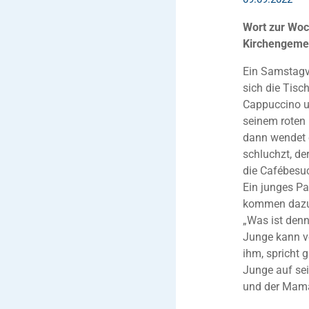
Wort zur Woc
Kirchengeme
Ein Samstagvo
sich die Tisc
Cappuccino un
seinem roten 
dann wendet e
schluchzt, de
die Cafébesu
Ein junges Pa
kommen dazu.
„Was ist denn
Junge kann v
ihm, spricht 
Junge auf sei
und der Mama 