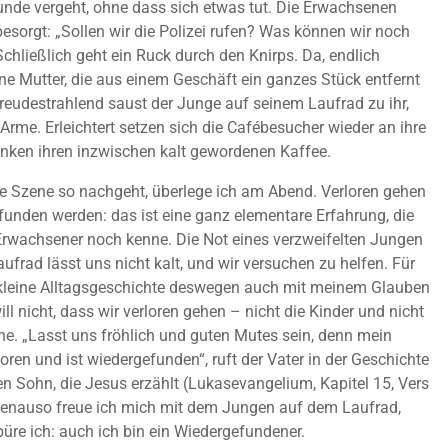
tunde vergeht, ohne dass sich etwas tut. Die Erwachsenen
besorgt: „Sollen wir die Polizei rufen? Was können wir noch
hließlich geht ein Ruck durch den Knirps. Da, endlich
ine Mutter, die aus einem Geschäft ein ganzes Stück entfernt
 Freudestrahlend saust der Junge auf seinem Laufrad zu ihr,
ie Arme. Erleichtert setzen sich die Cafébesucher wieder an ihre
inken ihren inzwischen kalt gewordenen Kaffee.
e Szene so nachgeht, überlege ich am Abend. Verloren gehen
unden werden: das ist eine ganz elementare Erfahrung, die
Erwachsener noch kenne. Die Not eines verzweifelten Jungen
ufrad lässt uns nicht kalt, und wir versuchen zu helfen. Für
 kleine Alltagsgeschichte deswegen auch mit meinem Glauben
ill nicht, dass wir verloren gehen – nicht die Kinder und nicht
e. „Lasst uns fröhlich und guten Mutes sein, denn mein
oren und ist wiedergefunden“, ruft der Vater in der Geschichte
n Sohn, die Jesus erzählt (Lukasevangelium, Kapitel 15, Vers
Genauso freue ich mich mit dem Jungen auf dem Laufrad,
püre ich: auch ich bin ein Wiedergefundener.