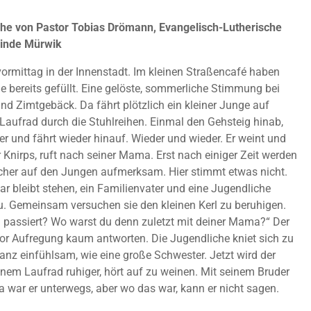
he von Pastor Tobias Drömann, Evangelisch-Lutherische
inde Mürwik
rmittag in der Innenstadt. Im kleinen Straßencafé haben
he bereits gefüllt. Eine gelöste, sommerliche Stimmung bei
d Zimtgebäck. Da fährt plötzlich ein kleiner Junge auf
Laufrad durch die Stuhlreihen. Einmal den Gehsteig hinab,
r und fährt wieder hinauf. Wieder und wieder. Er weint und
r Knirps, ruft nach seiner Mama. Erst nach einiger Zeit werden
cher auf den Jungen aufmerksam. Hier stimmt etwas nicht.
ar bleibt stehen, ein Familienvater und eine Jugendliche
 Gemeinsam versuchen sie den kleinen Kerl zu beruhigen.
 passiert? Wo warst du denn zuletzt mit deiner Mama?“ Der
or Aufregung kaum antworten. Die Jugendliche kniet sich zu
ganz einfühlsam, wie eine große Schwester. Jetzt wird der
nem Laufrad ruhiger, hört auf zu weinen. Mit seinem Bruder
war er unterwegs, aber wo das war, kann er nicht sagen.