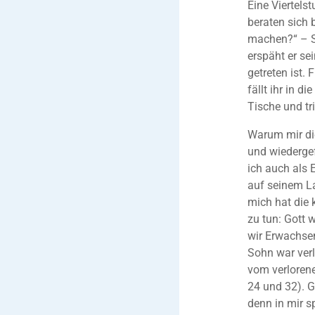
Eine Viertels
beraten sich 
machen?“ – Sc
erspäht er se
getreten ist.
fällt ihr in d
Tische und tr
Warum mir di
und wiedergef
ich auch als 
auf seinem La
mich hat die
zu tun: Gott w
wir Erwachsen
Sohn war verl
vom verlorene
24 und 32). 
denn in mir s