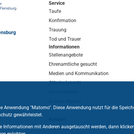
Service
Taufe
Konfirmation
Trauung
ensburg
Tod und Trauer
Informationen
Stellenangebote
Ehrenamtliche gesucht
Medien und Kommunikation
(Wieder-)eintritt
Kirche fördern
Soziale Medien
die Anwendung "Matomo". Diese Anwendung nutzt für die Speich
chutz gewährleistet.
Kontakt
 Informationen mit Anderen ausgetauscht werden, dann klicken S
Impressum
ren möchten.