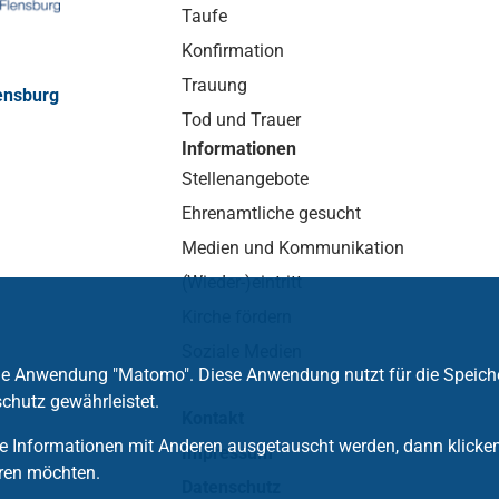
Taufe
Konfirmation
Trauung
ensburg
Tod und Trauer
Informationen
Stellenangebote
Ehrenamtliche gesucht
Medien und Kommunikation
(Wieder-)eintritt
Kirche fördern
Soziale Medien
die Anwendung "Matomo". Diese Anwendung nutzt für die Speich
chutz gewährleistet.
Kontakt
 Informationen mit Anderen ausgetauscht werden, dann klicken S
Impressum
ren möchten.
Datenschutz