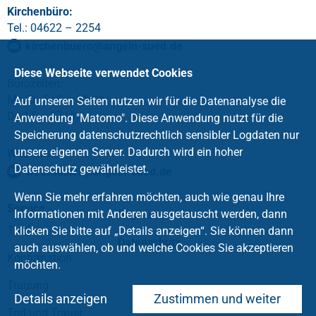
Kirchenbüro:
Tel.: 04622 – 2254
kirchenbuero
@
angeln-sued
.
de
Diese Webseite verwendet Cookies
Bürozeiten:
Mo, Di, Fr 9 – 11 Uhr
Auf unseren Seiten nutzen wir für die Datenanalyse die
Do 15 – 17 Uhr
Anwendung "Matomo". Diese Anwendung nutzt für die
Speicherung datenschutzrechtlich sensibler Logdaten nur
unsere eigenen Server. Dadurch wird ein hoher
Webmaster:
Datenschutz gewährleistet.
webmaster
@
angeln-sued
.
de
Wenn Sie mehr erfahren möchten, auch wie genau Ihre
Service
Informationen mit Anderen ausgetauscht werden, dann
Impressum
Taufe
klicken Sie bitte auf „Details anzeigen“. Sie können dann
Datenschutz
auch auswählen, ob und welche Cookies Sie akzeptieren
Konfirmation
möchten.
Trauung
Details anzeigen
Zustimmen und weiter
Tod und Trauer