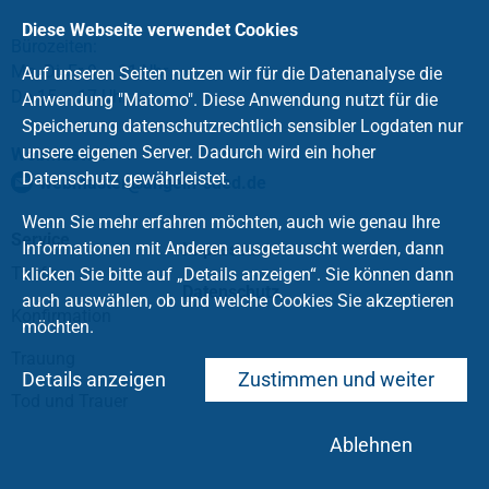
Diese Webseite verwendet Cookies
Bürozeiten:
Mo, Di, Fr 9 – 11 Uhr
Auf unseren Seiten nutzen wir für die Datenanalyse die
Do 15 – 17 Uhr
Anwendung "Matomo". Diese Anwendung nutzt für die
Speicherung datenschutzrechtlich sensibler Logdaten nur
unsere eigenen Server. Dadurch wird ein hoher
Webmaster:
Datenschutz gewährleistet.
webmaster
@
angeln-sued
.
de
Wenn Sie mehr erfahren möchten, auch wie genau Ihre
Service
Informationen mit Anderen ausgetauscht werden, dann
Impressum
Taufe
klicken Sie bitte auf „Details anzeigen“. Sie können dann
Datenschutz
auch auswählen, ob und welche Cookies Sie akzeptieren
Konfirmation
möchten.
Trauung
Details anzeigen
Zustimmen und weiter
Tod und Trauer
Ablehnen