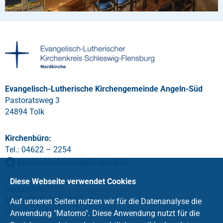
Evangelisch-Lutherische Kirchengemeinde Angeln-Süd
Pastoratsweg 3
24894 Tolk
Kirchenbüro:
Tel.: 04622 – 2254
kirchenbuero
@
angeln-sued
.
de
Diese Webseite verwendet Cookies
Bürozeiten:
Mo, Di, Fr 9 – 11 Uhr
Auf unseren Seiten nutzen wir für die Datenanalyse die
Do 15 – 17 Uhr
Anwendung "Matomo". Diese Anwendung nutzt für die