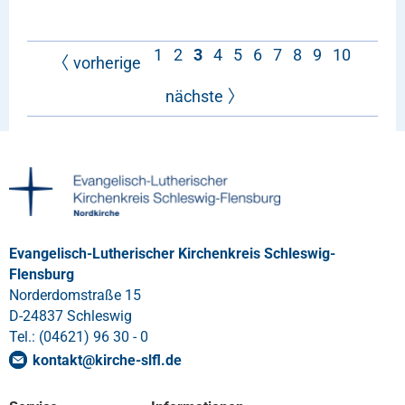
1
2
3
4
5
6
7
8
9
10
vorherige
nächste
Evangelisch-Lutherischer Kirchenkreis Schleswig-
Flensburg
Norderdomstraße 15
D-24837 Schleswig
Tel.: (04621) 96 30 - 0
kontakt
@
kirche-slfl
.
de