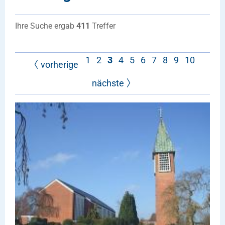
Ihre Suche ergab
411
Treffer
1
2
3
4
5
6
7
8
9
10
vorherige
nächste