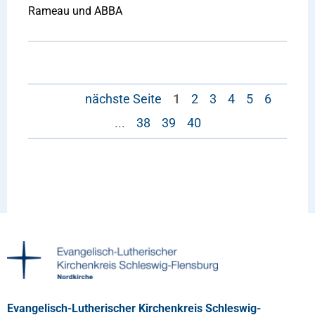
Rameau und ABBA
nächste Seite
1
2
3
4
5
6
...
38
39
40
Evangelisch-Lutherischer Kirchenkreis Schleswig-