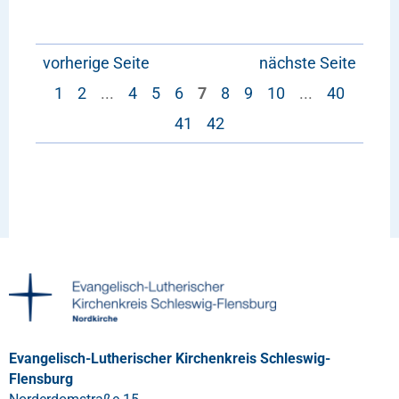
vorherige Seite
nächste Seite
1
2
...
4
5
6
7
8
9
10
...
40
41
42
Evangelisch-Lutherischer Kirchenkreis Schleswig-
Flensburg