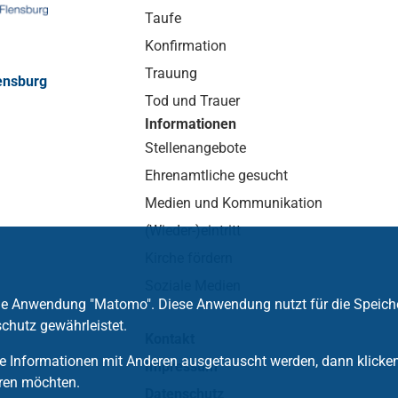
Taufe
Konfirmation
Trauung
ensburg
Tod und Trauer
Informationen
Stellenangebote
Ehrenamtliche gesucht
Medien und Kommunikation
(Wieder-)eintritt
Kirche fördern
Soziale Medien
die Anwendung "Matomo". Diese Anwendung nutzt für die Speich
chutz gewährleistet.
Kontakt
 Informationen mit Anderen ausgetauscht werden, dann klicken S
Impressum
ren möchten.
Datenschutz