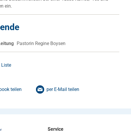
n ein.
kende
Leitung
Pastorin Regine Boysen
 Liste
book teilen
per E-Mail teilen
Service