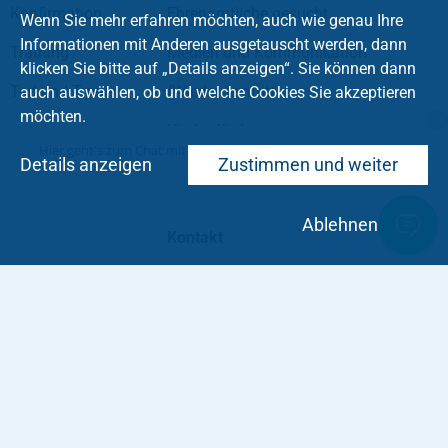
Konfirmation
Ehrenamtliche gesucht
Wenn Sie mehr erfahren möchten, auch wie genau Ihre
Informationen mit Anderen ausgetauscht werden, dann
Trauung
Medien und Kommunikation
klicken Sie bitte auf „Details anzeigen“. Sie können dann
Tod und Trauer
(Wieder-)eintritt
auch auswählen, ob und welche Cookies Sie akzeptieren
möchten.
Kirche fördern
Hier geht's zum Chat mit dem Team des Kirchenkreises
Details anzeigen
Zustimmen und weiter
Soziale Medien
Ablehnen
Kontakt
Impressum
Datenschutz