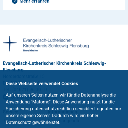
Mehr erfahren
Evangelisch-Lutherischer Kirchenkreis Schleswig-
Flensburg
Norderdomstraße 15
D-24837 Schleswig
Diese Webseite verwendet Cookies
Tel.: (04621) 96 30 - 0
Auf unseren Seiten nutzen wir für die Datenanalyse die
kontakt
@
kirche-slfl
.
de
Anwendung "Matomo". Diese Anwendung nutzt für die
Speicherung datenschutzrechtlich sensibler Logdaten nur
Service
Informationen
unsere eigenen Server. Dadurch wird ein hoher
Taufe
Stellenangebote
Datenschutz gewährleistet.