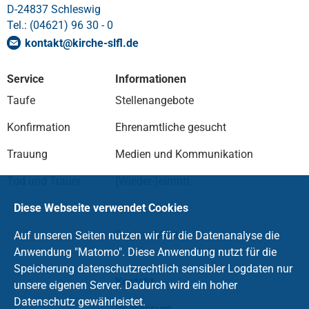
D-24837 Schleswig
Tel.: (04621) 96 30 - 0
kontakt
@
kirche-slfl
.
de
Service
Informationen
Taufe
Stellenangebote
Konfirmation
Ehrenamtliche gesucht
Trauung
Medien und Kommunikation
Tod und Trauer
(Wieder-)eintritt
Kirche fördern
Diese Webseite verwendet Cookies
Soziale Medien
Auf unseren Seiten nutzen wir für die Datenanalyse die
Anwendung "Matomo". Diese Anwendung nutzt für die
Speicherung datenschutzrechtlich sensibler Logdaten nur
Kontakt
unsere eigenen Server. Dadurch wird ein hoher
Datenschutz gewährleistet.
Impressum