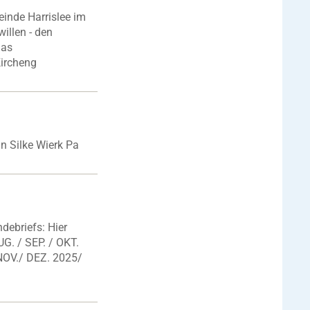
einde Harrislee im
willen - den
das
Kircheng
n Silke Wierk Pa
ebriefs: Hier
G. / SEP. / OKT.
NOV./ DEZ. 2025/