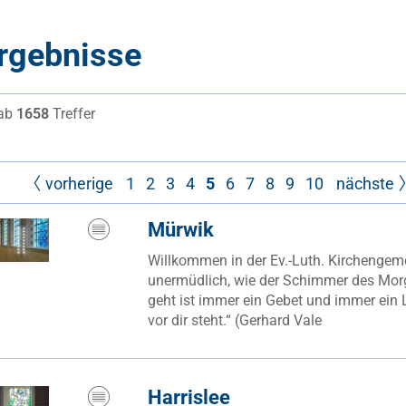
rgebnisse
gab
1658
Treffer
vorherige
1
2
3
4
5
6
7
8
9
10
nächste
Mürwik
Willkommen in der Ev.-Luth. Kirchenge
unermüdlich, wie der Schimmer des Mor
geht ist immer ein Gebet und immer ein 
vor dir steht.“ (Gerhard Vale
Harrislee