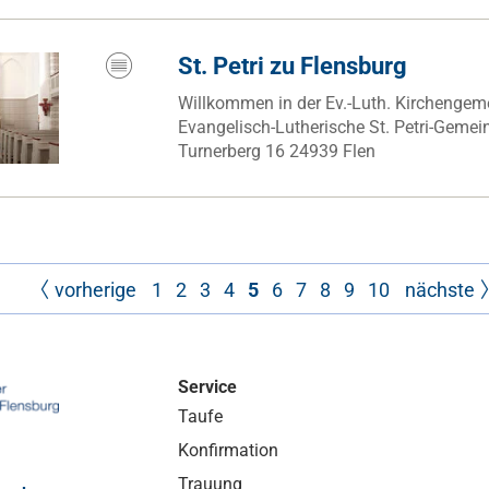
St. Petri zu Flensburg
Willkommen in der Ev.-Luth. Kirchengem
Evangelisch-Lutherische St. Petri-Gemei
Turnerberg 16 24939 Flen
vorherige
1
2
3
4
5
6
7
8
9
10
nächste
Service
Taufe
Konfirmation
Trauung