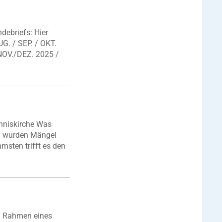
ebriefs: Hier
G. / SEP. / OKT.
NOV./DEZ. 2025 /
nniskirche Was
1 wurden Mängel
msten trifft es den
m Rahmen eines