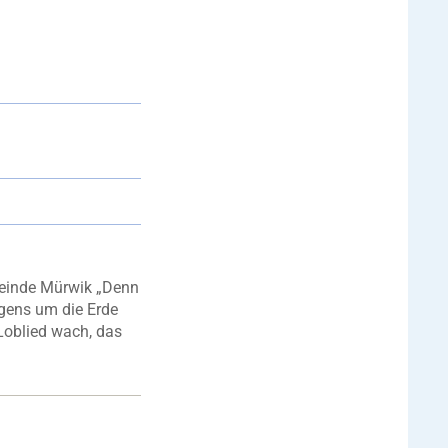
meinde Mürwik „Denn
gens um die Erde
Loblied wach, das