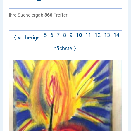
Ihre Suche ergab
866
Treffer
5
6
7
8
9
10
11
12
13
14
vorherige
nächste