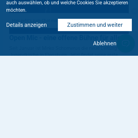
auch auswählen, ob und welche Cookies Sie akzeptieren
möchten.
Hier geht's zum Chat mit dem Team des Kirchenkreises
Details anzeigen
Zustimmen und weiter
Open Mic - eine offene Bühne für alle
Ablehnen
Seit Januar ist Mirko Schomerus die neue Leitung der
Jugendkirche in Flensburg. Jetzt findet seine erste
Großveranstaltung statt. Am 18. April um 18:30 Uhr
öffnet die Jugendkirche ihre Türen für ein O