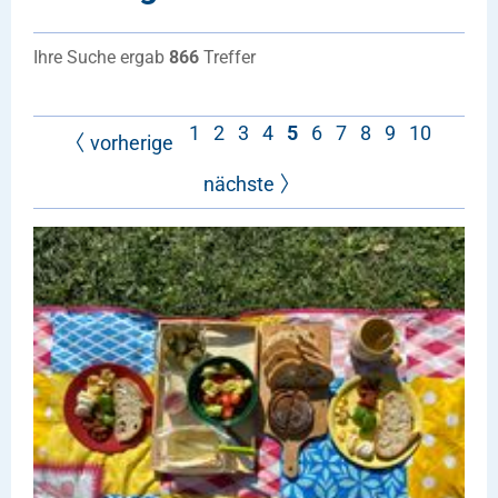
Ihre Suche ergab
866
Treffer
1
2
3
4
5
6
7
8
9
10
vorherige
nächste