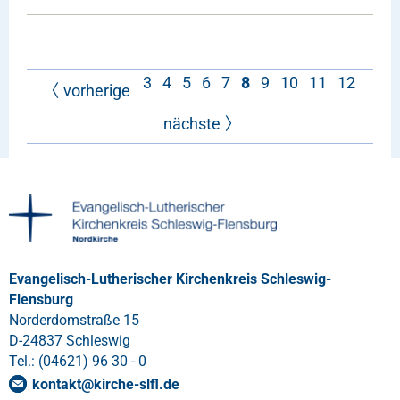
3
4
5
6
7
8
9
10
11
12
vorherige
nächste
Evangelisch-Lutherischer Kirchenkreis Schleswig-
Flensburg
Norderdomstraße 15
D-24837 Schleswig
Tel.: (04621) 96 30 - 0
kontakt
@
kirche-slfl
.
de